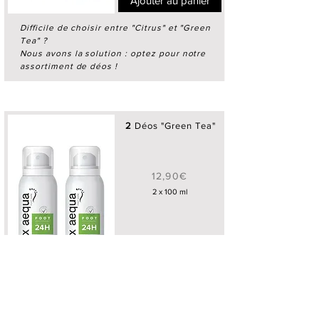
Ajouter au panier
Difficile de choisir entre "Citrus" et "Green
Tea" ?
Nous avons la solution : optez pour notre
assortiment de déos !
2
Déos "Green Tea"
12,90€
2 x 100 ml
Ajouter au panier
2 pieds et plein de chaussures à
déodoriser ?
Pas de problème... comme les chaussures,