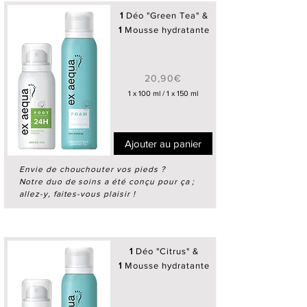
1
Déo "Green Tea" &
1
Mousse hydratante
20,90€
1 x 100 ml / 1 x 150 ml
Ajouter au panier
Envie de chouchouter vos pieds ?
Notre duo de soins a été conçu pour ça ;
allez-y, faites-vous plaisir !
1
Déo "Citrus" &
1
Mousse hydratante